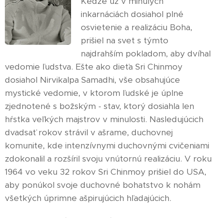
Keďže už v minulých
inkarnáciách dosiahol plné
osvietenie a realizáciu Boha,
prišiel na svet s týmto
najdrahším pokladom, aby dvíhal
vedomie ľudstva. Ešte ako dieťa Sri Chinmoy
dosiahol Nirvikalpa Samadhi, vše obsahujúce
mystické vedomie, v ktorom ľudské je úplne
zjednotené s božským - stav, ktorý dosiahla len
hŕstka veľkých majstrov v minulosti. Nasledujúcich
dvadsať rokov strávil v ašrame, duchovnej
komunite, kde intenzívnymi duchovnými cvičeniami
zdokonalil a rozšíril svoju vnútornú realizáciu. V roku
1964 vo veku 32 rokov Sri Chinmoy prišiel do USA,
aby ponúkol svoje duchovné bohatstvo k nohám
všetkých úprimne ašpirujúcich hľadajúcich.