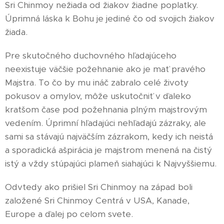
Sri Chinmoy nežiada od žiakov žiadne poplatky.
Úprimná láska k Bohu je jediné čo od svojich žiakov
žiada.
Pre skutočného duchovného hľadajúceho
neexistuje väčšie požehnanie ako je mať pravého
Majstra. To čo by mu ináč zabralo celé životy
pokusov a omylov, môže uskutočniť v ďaleko
kratšom čase pod požehnania plným majstrovým
vedením. Úprimní hľadajúci nehľadajú zázraky, ale
sami sa stávajú najväčším zázrakom, kedy ich neistá
a sporadická ašpirácia je majstrom menená na čistý
istý a vždy stúpajúci plameň siahajúci k Najvyššiemu.
Odvtedy ako prišiel Sri Chinmoy na západ boli
založené Sri Chinmoy Centrá v USA, Kanade,
Europe a ďalej po celom svete.