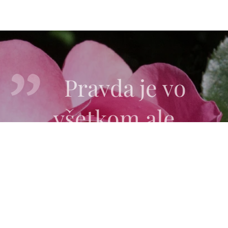
Pravda je vo
všetkom ale
láska je všetko
Sri Chinmoy