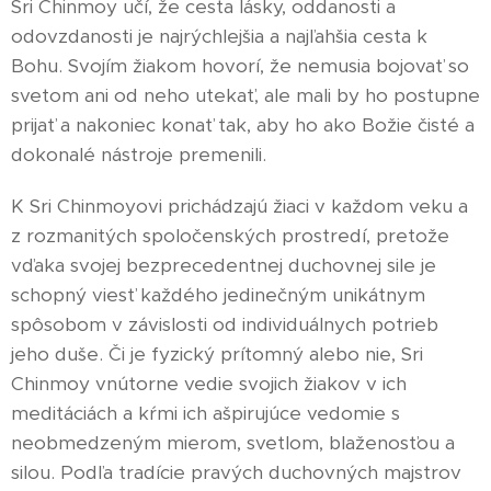
Sri Chinmoy učí, že cesta lásky, oddanosti a
odovzdanosti je najrýchlejšia a najľahšia cesta k
Bohu. Svojím žiakom hovorí, že nemusia bojovať so
svetom ani od neho utekať, ale mali by ho postupne
prijať a nakoniec konať tak, aby ho ako Božie čisté a
dokonalé nástroje premenili.
K Sri Chinmoyovi prichádzajú žiaci v každom veku a
z rozmanitých spoločenských prostredí, pretože
vďaka svojej bezprecedentnej duchovnej sile je
schopný viesť každého jedinečným unikátnym
spôsobom v závislosti od individuálnych potrieb
jeho duše. Či je fyzický prítomný alebo nie, Sri
Chinmoy vnútorne vedie svojich žiakov v ich
meditáciách a kŕmi ich ašpirujúce vedomie s
neobmedzeným mierom, svetlom, blaženosťou a
silou. Podľa tradície pravých duchovných majstrov